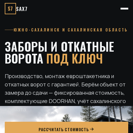
S7
SAX7
ЮЖНО-САХАЛИНСК И САХАЛИНСКАЯ ОБЛАСТЬ
ЗАБОРЫ И ОТКАТНЫЕ
ВОРОТА
ПОД КЛЮЧ
Производство, монтаж евроштакетника и
откатных ворот с гарантией. Берём объект от
замера до сдачи — фиксированная стоимость,
комплектующие DOORHAN, учёт сахалинского
климата.
РАССЧИТАТЬ СТОИМОСТЬ