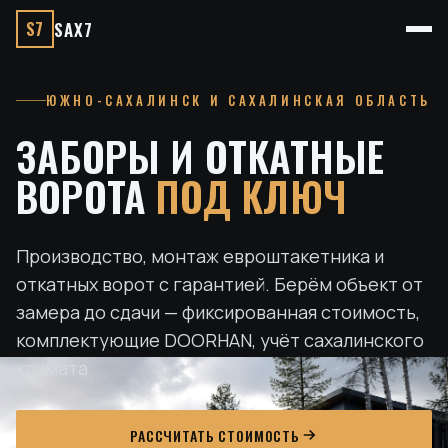
S7
SAX7
ЮЖНО-САХАЛИНСК И САХАЛИНСКАЯ ОБЛАСТЬ
ЗАБОРЫ И ОТКАТНЫЕ
ВОРОТА
ПОД КЛЮЧ
Производство, монтаж евроштакетника и
откатных ворот с гарантией. Берём объект от
замера до сдачи — фиксированная стоимость,
комплектующие DOORHAN, учёт сахалинского
климата.
РАССЧИТАТЬ СТОИМОСТЬ