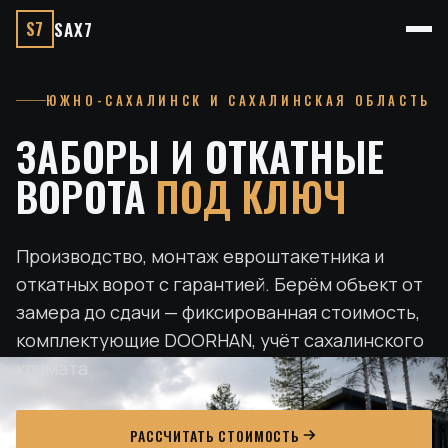
S7
SAX7
ЮЖНО-САХАЛИНСК И САХАЛИНСКАЯ ОБЛАСТЬ
ЗАБОРЫ И ОТКАТНЫЕ
ВОРОТА
ПОД КЛЮЧ
Производство, монтаж евроштакетника и
откатных ворот с гарантией. Берём объект от
замера до сдачи — фиксированная стоимость,
комплектующие DOORHAN, учёт сахалинского
климата.
РАССЧИТАТЬ СТОИМОСТЬ