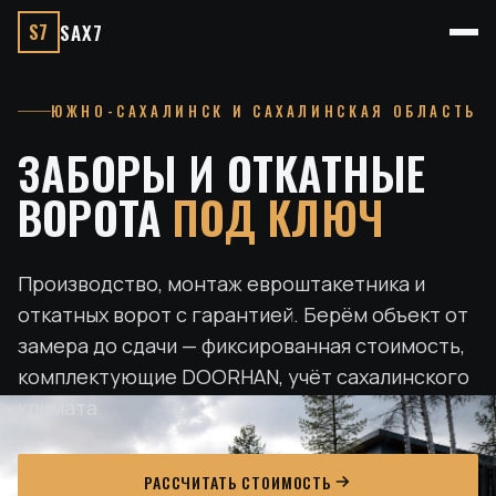
S7
SAX7
ЮЖНО-САХАЛИНСК И САХАЛИНСКАЯ ОБЛАСТЬ
ЗАБОРЫ И ОТКАТНЫЕ
ВОРОТА
ПОД КЛЮЧ
Производство, монтаж евроштакетника и
откатных ворот с гарантией. Берём объект от
замера до сдачи — фиксированная стоимость,
комплектующие DOORHAN, учёт сахалинского
климата.
РАССЧИТАТЬ СТОИМОСТЬ