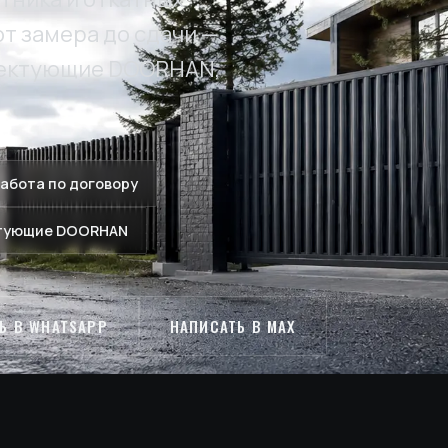
от замера до сдачи —
лектующие DOORHAN,
абота по договору
тующие DOORHAN
Ь В WHATSAPP
НАПИСАТЬ В MAX