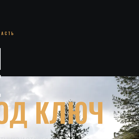
ЛАСТЬ
И
Е
ОД КЛЮЧ
тника и откатных