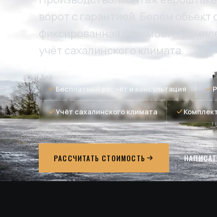
ворот с гарантией. Берём объект 
фиксированная стоимость, комп
учёт сахалинского климата.
Бесплатный расчёт и консультация
Р
Учёт сахалинского климата
Комплек
РАССЧИТАТЬ СТОИМОСТЬ
НАПИСАТ