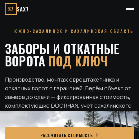
S7
SAX7
ЮЖНО-САХАЛИНСК И САХАЛИНСКАЯ ОБЛАСТЬ
ЗАБОРЫ И ОТКАТНЫЕ
ВОРОТА
ПОД КЛЮЧ
Производство, монтаж евроштакетника и
откатных ворот с гарантией. Берём объект от
замера до сдачи — фиксированная стоимость,
комплектующие DOORHAN, учёт сахалинского
климата.
РАССЧИТАТЬ СТОИМОСТЬ