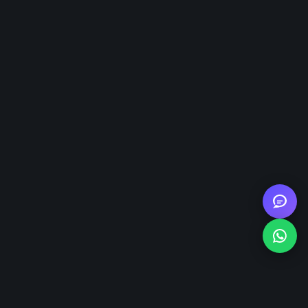
Монтируем заборы из евроштакетника,
профнастила, металла и сетки, а также откатные и
распашные ворота, калитки и фундаменты под
ворота. Работаем с частными и коммерческими
объектами.