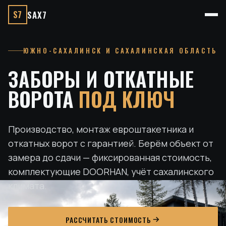
S7
SAX7
ЮЖНО-САХАЛИНСК И САХАЛИНСКАЯ ОБЛАСТЬ
ЗАБОРЫ И ОТКАТНЫЕ
ВОРОТА
ПОД КЛЮЧ
Производство, монтаж евроштакетника и
откатных ворот с гарантией. Берём объект от
замера до сдачи — фиксированная стоимость,
комплектующие DOORHAN, учёт сахалинского
климата.
РАССЧИТАТЬ СТОИМОСТЬ