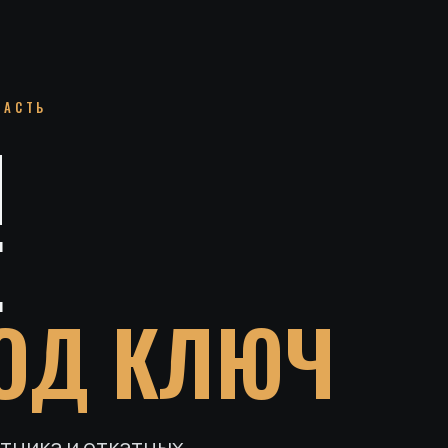
ЛАСТЬ
И
Е
ОД КЛЮЧ
тника и откатных