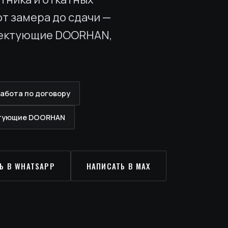
от замера до сдачи —
лектующие DOORHAN,
абота по договору
тующие DOORHAN
Ь В WHATSAPP
НАПИСАТЬ В MAX