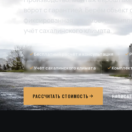
ворот с гарантией. Берём объект 
фиксированная стоимость, комп
учёт сахалинского климата.
Бесплатный расчёт и консультация
Р
Учёт сахалинского климата
Комплек
РАССЧИТАТЬ СТОИМОСТЬ
НАПИСАТ