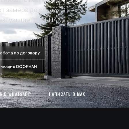
от замера до сдачи —
лектующие DOORHAN,
абота по договору
тующие DOORHAN
Ь В WHATSAPP
НАПИСАТЬ В MAX