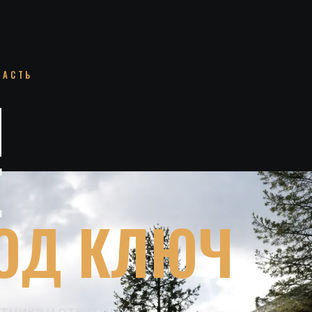
ЛАСТЬ
И
Е
ОД КЛЮЧ
тника и откатных